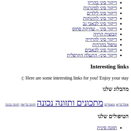
דיקור סיני בהריון
דיקור סיני למיגרנות
דיקור סיני לילדים
דיקור סיני לתינוקות
דיקור סיני לכאבי גב
דיקור סיני – שחיקת סחוס
קבוצות הרזיה
דיקור סיני להרזייה
טיפול בחרדות
דיקור סיני לכאבים
דיקור סיני- התעלה הקרפלית
Interesting links
Here are some interesting links for you! Enjoy your stay :)
מהבלוג שלנו
מתכונים ותזונה נכונה
אוכל בריא
מאמרים
תזונה בריאה
תזונה נכונה
הטיפולים שלנו
תזונה סינית