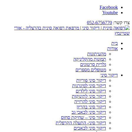
Facebook
Youtube
צרו קשר:
052-6756770
בית
אודות
מהעיתונות
תמונות מהקליניקה
גלרית סרטונים
מטופלים מספרים
דיקור סיני
דיקור סיני פוריות
דיקור סיני למיגרנות
דיקור סיני לילדים
דיקור סיני לתינוקות
דיקור סיני להרזייה
דיקור סיני בהריון
דיקור סיני לכאבי גב
דיקור סיני – שחיקת סחוס
דיקור סיני- התעלה הקרפלית
דיקור סיני לכאבים