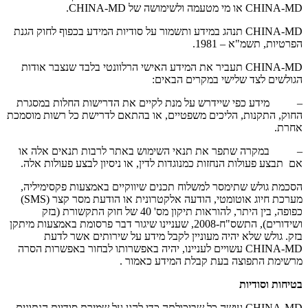
CHINA-MD או מי מטעמה ולשימושה של CHINA-MD.
CHINA-MD תנהג במידע ותשמור על סודיות המידע בכפוף לחוק הגנת
הפרטיות, תשמ"א – 1981.
CHINA-MD תעביר את המידע האישי הרלוונטי בלבד שנצבר אודות
הגולשים לצד שלישי במקרים הבאים:
– מידע כפי שיידרש על מנת לקיים את הדרישות החלות במסגרת
החוק, התקנות, הליכים משפטיים, או בהתאם לדרישת כל רשות מוסמכת
אחרת.
– במקרה שתפר את תנאי השימוש באתר לרבות תנאים אלה או
אם תבצע פעולות הנחזות כמנוגדות לדין, או ניסיון לבצע פעולות אלה.
הסכמת גולש שתימסר למשלוח תכנים שיווקיים באמצעות פקסימיליה,
מערכת חיוג אוטומטי, הודעה אלקטרונית או הודעת מסר קצר (SMS)
כפופה, בין היתר, להוראות תיקון מס' 40 של חוק התקשורת (בזק
ושידורים), התשס"ח-2008, שעניינו שיגור דבר פרסומת באמצעות מיתקן
בזק. גולש שלא יהיה מעוניין לקבל מידע על שירותים אשר לדעת
CHINA-MD עשויים לעניינו, יהיה באפשרותו לבחור באפשרות הסרה
מרשימת התפוצה בעת קבלת המידע כאמור .
בטיחות וסודיות
CHINA-MD עושה כל שביכולתה כדי להגן על שמירת סודיות הנתונים