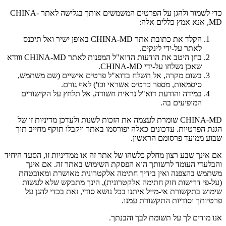
כדי לשמור ולהגן על הפרטים המשמשים אותך בגלישה לאתר CHINA-
MD, אנא אמץ כללים אלה:
הקלד את כתובת אתר CHINA-MD באופן ישיר ואל תיכנס
לאתר על-ידי לינקים.
בחן היטב את הודעות הדוא"ל המפנות לאתר CHINA-MD ווודא
שאכן נשלחו על-ידי CHINA-MD.
בשום מקרה, אל תשלח בדוא"ל פרטים אישיים (שם משתמש,
סיסמאות, מספר כרטיס אשראי וכו') לאף גורם.
במידה והודעת דוא"ל נראית חשודה, אל תלחץ על הקישורים
המופיעים בה.
CHINA-MD שומרת לעצמה את הזכות לשנות ולעדכן מדיניות זו של
הגנת הפרטיות. עדכונים כאלה יפורסמו באתר ויקבלו תוקף מחייב תוך
שבוע ממועד פרסומם הראשון.
אם אינך שבע רצון מחלק כלשהו של אתר זה או ממדיניות זו, הסעד היחיד
והבלעדי העומד לרשותך הוא הפסקת השימוש באתר זה. אם אינך
משתמש בהצפנה ואין בידיך חתימה אלקטרונית מאושרת ומאובטחת
(על-פי דרישות חוק חתימה אלקטרונית), הינך מתבקש שלא לעשות
שימוש בתקשורת אי-מייל איתנו בכל נושא סודי, זאת בכדי להגן על
פרטיותך וסודיות התקשורת עמנו.
אנו מודים לך על תשומת לבך והבנתך.