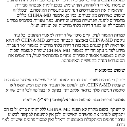
שנמסרו על-ידי הלקוחות, תוך שימוש בטכנולוגיות אבטחה סבירות
התואמות את הסטנדרטים הנהוגים בתעשיית האינטרנט, ובכלל זה
שימוש בשרתים מאובטחים. כמו כן, אימצה CHINA-MD כללים
מחמירים להגנת הפרטיות במידע וסודיותו, כנגד טעויות בשימוש במידע
הנמסר לה או כנגד חדירה בלתי מורשית אל המידע הנ"ל.
למרות האמור לעיל, קיים סיכון של חדירה למאגרי הנתונים. כל עוד
נוקטת CHINA-MD באמצעי אבטחה סבירים, CHINA-MD לא תהא
אחראית לנזק שנגרם בעקבות חדירה בלתי מורשית כאמור ו/או העברת
מידע לצד ג' עקב חדירה כאמור. CHINA-MD שומרת לעצמה הזכות
לנקוט באמצעי אבטחה סבירים אחרים מהמתואר לעיל, התואמים את
הסטנדרט הנהוג בתעשיית האינטרנט.
שימוש בסיסמאות
ייתכן כי גורמים שונים ינסו לחדור לאתר על ידי שימוש באמצעי ההזדהות
שקבלת CHINA-MD. לכן, לעולם אל תעביר את שם המשתמש ו/או
סיסמת הגישה שלך בדואר אלקטרוני, בפקס או בעל פה לכל גורם שהוא.
אמצעי זהירות כנגד הודעות דואר אלקטרוני (דוא"ל) מזוייפות
לידיעתך, בשום מקרה לא תפנה CHINA-MD ללקוחותיה בדוא"ל בו הם
יתבקשו לעדכן את פרטיהם האישיים ולכן אין להיענות לבקשה לביצוע
עדכון פרטים המתקבלת באמצעות דוא"ל ואין למסור פרטים אישיים לאף
גורם.