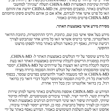
למרות שקיימת האפשרות CHINA-MD תשלח "עוגיות" למחשבי
הגולשים באתר, במצבים מסוימים, אין CHINA-MD יודעת את זהותם
ו/או כל פרט אישי אחר לגביהם, אלא אם כן אותם גולשים סיפקו מיוזמתם
CHINA-MD פרטים מזהים כאמור.
מסירת מידע אישי באמצעות האתר
.
מידע בעל אופי אישי כגון שם, כתובת, דרכי ההתקשרות, כתובת הדואר
האלקטרוני, פרטי כרטיס אשראי ו/או כל מידע אחר שנתבקש לצורך
רכישת שירות, נאסף רק כאשר הגולש באתר בוחר לספקו מרצונו
החופשי.
כל מידע שימסר על ידי הגולשים באמצעות האתר ל- CHINA-MD,
לרבות במסגרת הרישום לקבלת שירותים באמצעות האתר ו/או בעת
בקשה לקבלת מידע ו/או הצעות על שירותים של CHINA-MD, יימסר
מרצונו ומהסכמתו המלאה של הגולש ויהווה הסכמה ברורה מצידו
CHINA-MD או למי מטעמה לאגור ולהשתמש בפרטים שמסר, בכפוף
להוראות כל דין, לרבות הסכמה שתימסר לקבל דברי דואר בין בדואר
רגיל, בין בדואר אלקטרוני ובין בכל דרך אחרת.
המידע ש- CHINA-MD אוספת מהגולשים באתר מיועד למתן שירות
וליצירת קשר, לדיוור ישיר, לצורך עיבודים סטטיסטיים, לפילוח ומיקוד
שיווקי, למטרות שיפור ו/או שינוי השירותים הניתנים באמצעות האתר
ותכניו וכן לצורך טיפול בתביעות. כמו כן, המידע יימסר לצורך עיבודו,
אחסונו ו/או לשם השלמת השימושים כאמור. המידע נאסף באתר על ידי