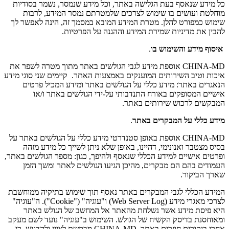
כל מידע שנאסף בעת הגלישה באתר, וכל מידע שנמסר, נשמר בסודיות
מוחלטת ועושים בו שימוש לצרכים שלמטרתם נמסר המידע, לרבות
שימוש כמפורט להלן. מטרת המידע המובא במסמך זה, הינה לאפשר לך
להבין את מדיניות שמירת המידע וההגנה על הפרטיות.
איסוף מידע והשימוש בו
.
CHINA-MD אוספת מידע לגבי הגולשים באתר מתוך מטרה לשפר את
איכות וטיב השירותים המוענקים באמצעות האתר. קיימים שני סוגי מידע
הנאגרים באתר: מידע כללי על הגולשים באתר ומידע המכיל פרטים
אישיים המסופקים באורח התנדבותי על-ידי הגולשים באתר ו/או
המבקשים לרכוש שירותים באתר.
מידע כללי על המבקרים באתר
.
CHINA-MD אוספת באופן סטנדרטי מידע כללי על הגולשים באתר על
בסיס מצטבר ואנונימי, דהיינו, באופן שלא ניתן לשייך כל מידע מזהה
ופרטים אישיים למידע הכללי שנאסף ולהיפך, כגון: מספר הגולשים באתר,
העמודים בהם הם מבקרים, מהיכן הגיעו הגולשים לאתר ומשך הזמן
שארך הביקור.
המידע הכללי לגבי המבקרים באתר נאסף תוך שימוש בתיקיה ממוחשבת
לצרכי מאגרי מידע (Web Server Log) ו"עוגיה" ("Cookie"). ה"עוגיה"
היא פיסת מידע אשר נשלחת מהאתר אל המחשב של הגולש באתר
ומאוחסנת בדיסק הקשיח של הגולש. השימוש ב"עוגיה" נועד לשם מעקב
אחרי ביקורים חוזרים באתר. CHINA-MD מבקשת לציין ולהדגיש, כי