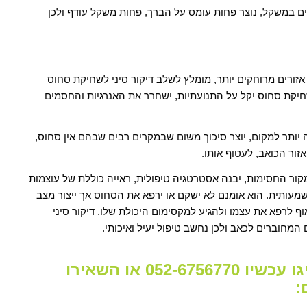
ם במשקל, נוצר פחות עומס על הברך, פחות משקל עודף ולכן
ורים מרוחקים יותר, מומלץ לשלב דיקור סיני לשחיקת סחוס
יקת סחוס יקל על התנועתיות, ישחרר את האנרגיות והחסמים
ה יותר למקום, יוצר סיכוך משום שבמקרים רבים שבהם אין סחוס,
זור הכואב, לעטוף אותו.
קור החסימות, יבנה אסטרטגיה טיפולית, ראייה כוללת של עוצמות
עותית. הוא אומנם לא ישקם או ירפא את הסחוס אך ייצור מצב
ף לרפא את עצמו ולהגיע למקסימום היכולת שלו. דיקור סיני
מחוברים לכאב ולכן נחשב טיפול יעיל ואיכותי.
סובלים משחיקת סחוס? חייגו עכשיו 052-6756770 או השאירו
: