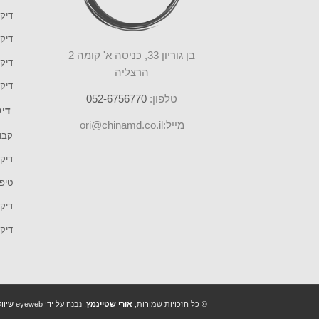
דיקו
דיקו
בן גוריון 33, כניסה א' קומה 2
דיקו
הרצליה
דיקו
טלפון:
052-6756770
דיק
מייל:ori@chinamd.co.il
קבוצ
דיקו
טיפ
דיקו
דיק
© כל הזכויות שמורות,
אורי שטיינמץ
. נבנה על ידי eyeweb
שיוו