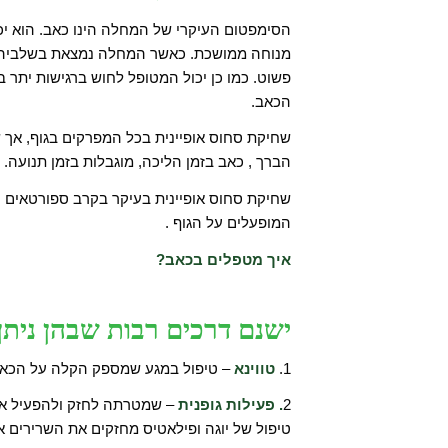
הסימפטום העיקרי של המחלה הינו כאב. הוא יכול
מנוחה ממושכת. כאשר המחלה נמצאת בשלביה ה
פשוט. כמו כן יכול המטופל לחוש ברגישות יתר בז
הכאב.
שחיקת סחוס אופיינית בכל המפרקים בגוף, אך ש
הברך , כאב בזמן הליכה, מוגבלות בזמן תנועה.
שחיקת סחוס אופיינית בעיקר בקרב ספורטאים ו
המופעלים על הגוף .
איך מטפלים בכאב?
ישנם דרכים רבות שבהן נית
1.
טווינא
– טיפול במגע שמספק הקלה על הכאב
2
. פעילות גופנית
– שמטרתה לחזק ולהפעיל את 
טיפול של יוגה ופילאטיס מחזקים את השרירים א