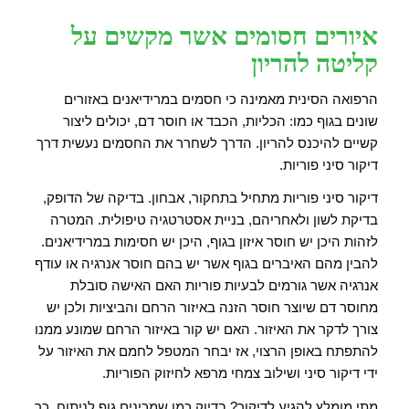
איורים חסומים אשר מקשים על
קליטה להריון
הרפואה הסינית מאמינה כי חסמים במרידיאנים באזורים
שונים בגוף כמו: הכליות, הכבד או חוסר דם, יכולים ליצור
קשיים להיכנס להריון. הדרך לשחרר את החסמים נעשית דרך
דיקור סיני פוריות.
דיקור סיני פוריות מתחיל בתחקור, אבחון. בדיקה של הדופק,
בדיקת לשון ולאחריהם, בניית אסטרטגיה טיפולית. המטרה
לזהות היכן יש חוסר איזון בגוף, היכן יש חסימות במרידיאנים.
להבין מהם האיברים בגוף אשר יש בהם חוסר אנרגיה או עודף
אנרגיה אשר גורמים לבעיות פוריות האם האישה סובלת
מחוסר דם שיוצר חוסר הזנה באיזור הרחם והביציות ולכן יש
צורך לדקר את האיזור. האם יש קור באיזור הרחם שמונע ממנו
להתפתח באופן הרצוי, אז יבחר המטפל לחמם את האיזור על
ידי דיקור סיני ושילוב צמחי מרפא לחיזוק הפוריות.
מתי מומלץ להגיע לדיקור? בדיוק כמו שמכינים גוף לניתוח, כך