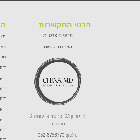
פרטי התקשרות
הט
מדיניות פרטיות
תזונ
הצהרת נגישות
צמח
טווי
דיקו
דיקו
דיקו
דיקו
דיקו
בן גוריון 33, כניסה א' קומה 2
דיקו
הרצליה
דיקו
טלפון:
052-6756770
דיק