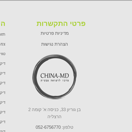
פרטי התקשרות
הט
מדיניות פרטיות
תזונ
הצהרת נגישות
צמח
טווי
דיקו
דיקו
דיקו
דיקו
דיקו
בן גוריון 33, כניסה א' קומה 2
דיקו
הרצליה
דיקו
טלפון:
052-6756770
דיק