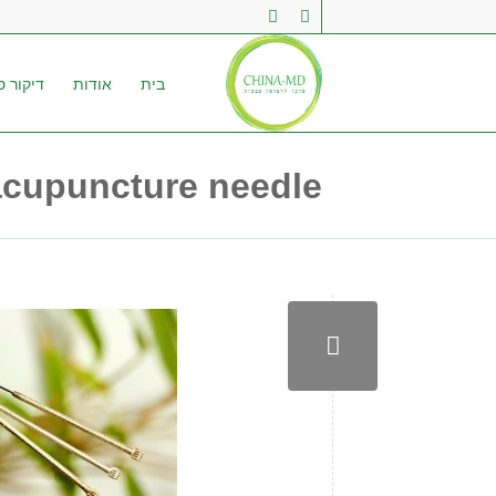
בית
אודות
דיקור סי
acupuncture needle