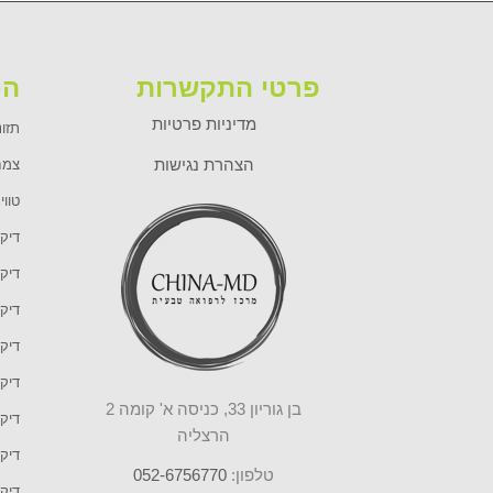
פרטי התקשרות
הט
מדיניות פרטיות
תזונ
הצהרת נגישות
צמח
טווי
דיקו
דיקו
דיקו
דיקו
דיקו
בן גוריון 33, כניסה א' קומה 2
דיקו
הרצליה
דיקו
טלפון:
052-6756770
דיק