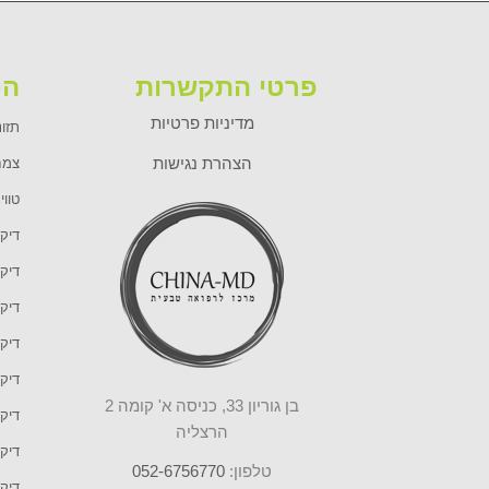
פרטי התקשרות
הט
מדיניות פרטיות
תזונ
הצהרת נגישות
צמח
טווי
דיקו
דיקו
דיקו
דיקו
דיקו
בן גוריון 33, כניסה א' קומה 2
דיקו
הרצליה
דיקו
טלפון:
052-6756770
דיק