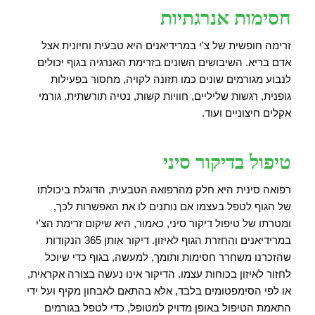
חסימות אנרגתיות
זרימה חופשית של צ'י במרידיאנים היא טבעית וחיונית אצל
אדם בריא. השיבושים השונים בזרימת האנרגיה בגוף יכולים
לנבוע מגורמים שונים כמו תזונה לקויה, מחסור בפעילות
גופנית, רגשות שליליים, חוויות קשות, נטיה תורשתית, גורמי
אקלים חיצוניים ועוד.
טיפול בדיקור סיני
רפואה סינית היא חלק מהרפואה הטבעית, הדוגלת ביכולתו
של הגוף לטפל בעצמו אם נותנים לו את האפשרות לכך,
ומטרתו של טיפול דיקור סיני, כאמור, היא שיקום זרימת הצ'י
במרידיאנים והחזרת הגוף לאיזון. דיקור אותן 365 הנקודות
שהזכרנו משחרר חסימות ותומך, למעשה, בגוף כדי שיוכל
לחזור לאיזון בכוחות עצמו. הדיקור אינו נעשה בצורה אקראית,
או לפי הסימפטומים בלבד, אלא בהתאם לאבחון מקיף ועל ידי
התאמת הטיפול באופן מדויק למטופל, כדי לטפל בגורמים