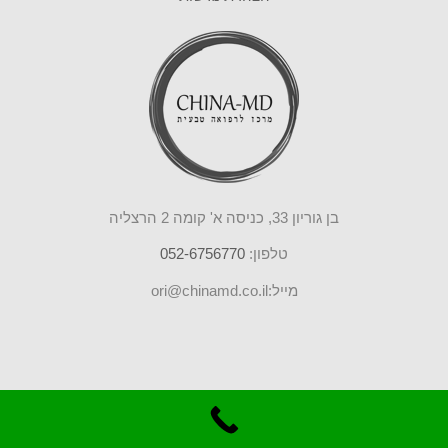
בן גוריון 33, כניסה א' קומה 2 הרצליה
טלפון:
052-6756770
מייל:ori@chinamd.co.il
© כל הזכויות שמורות,
אורי שטיינמץ
. נבנה על ידי eyeweb
שיווק באינטרנט